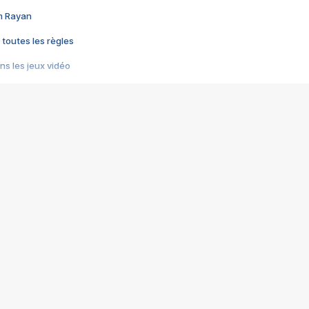
im Rayan
 toutes les règles
s les jeux vidéo
us choquant de Rockstar ? - Le scandale BULLY
e plus moche de Steam
du RÊVE tourne au CAUCHEMAR
pendant 8 heures
it… à tort
umiliés par un jeu vidéo
ire - Final Fantasy 8
ti un empire - Age of Empires
story DOFUS