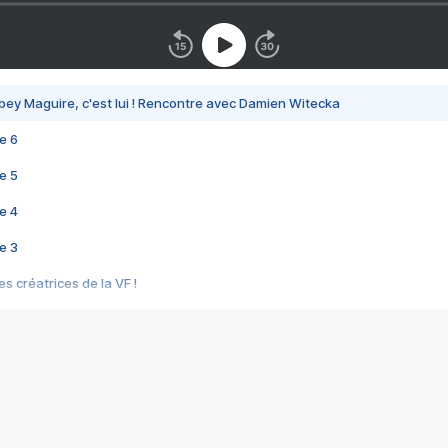
bey Maguire, c'est lui ! Rencontre avec Damien Witecka
e 6
e 5
e 4
e 3
s créatrices de la VF !
e 2
e 1
e Mektoub My Love arrive enfin ! Rencontre avec Shaïn Boumedine et Sal
i : après Toni en famille