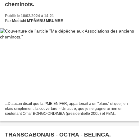
cheminots.
Publié le 10/02/2024 à 14:21
Par
Moêtchi M'PÂMBU MBUMBE
...D’aucun disait que la PME ENIFER, appartenait à un "blanc" et que j’en
étais simplement, la couverture. - Un autre, que je ne gagnerai rien en
soutenant Omar BONGO ONDIMBA (présidentielle 2005) et PBM
(législatives 2006). - Un autre encore, que j’œuvrais...
TRANSGABONAIS - OCTRA - BELINGA.