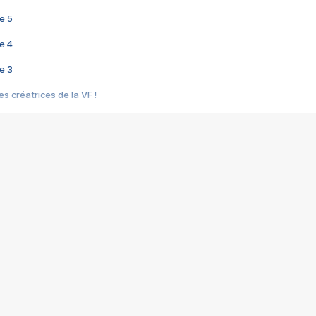
e 5
e 4
e 3
s créatrices de la VF !
e 2
e 1
e Mektoub My Love arrive enfin ! Rencontre avec Shaïn Boumedine et Sal
i : après Toni en famille
elle réalise le bouleversant Dites lui que je l'aime
ais ! Rencontre autour de Vie privée de Rebecca Zlotowski
 de Marguerite, Grave... Rencontre avec Ella Rumpf
 Les Rêveurs, un film intime sur la santé mentale