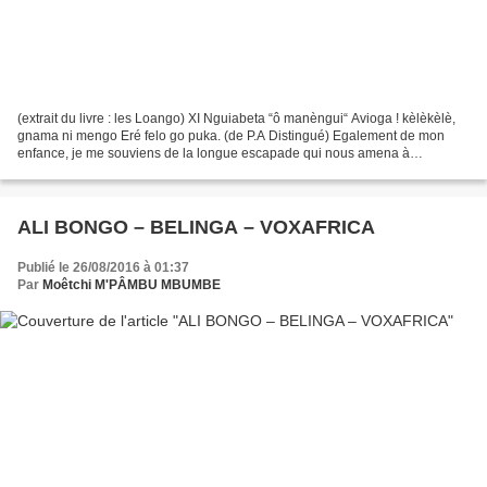
(extrait du livre : les Loango) XI Nguiabeta “ô manèngui“ Avioga ! kèlèkèlè,
gnama ni mengo Eré felo go puka. (de P.A Distingué) Egalement de mon
enfance, je me souviens de la longue escapade qui nous amena à
Nguiabeta, un de ces hameaux déjà pluriculturels,...
ALI BONGO – BELINGA – VOXAFRICA
Publié le 26/08/2016 à 01:37
Par
Moêtchi M'PÂMBU MBUMBE