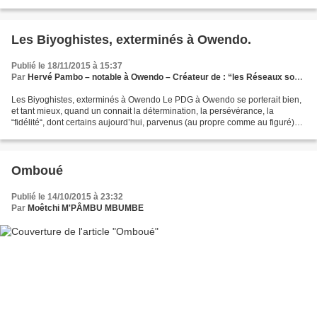
Loango de père et de mère avant...
Les Biyoghistes, exterminés à Owendo.
Publié le 18/11/2015 à 15:37
Par
Hervé Pambo – notable à Owendo – Créateur de : “les Réseaux sociaux en appui de l’Emergence (mai 2010)“.
Les Biyoghistes, exterminés à Owendo Le PDG à Owendo se porterait bien,
et tant mieux, quand un connait la détermination, la persévérance, la
“fidélité“, dont certains aujourd’hui, parvenus (au propre comme au figuré)
au perchoir, des Structures internes...
Omboué
Publié le 14/10/2015 à 23:32
Par
Moêtchi M'PÂMBU MBUMBE