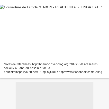
Notes de références: http://hpambo.over-blog.org/2016/08/les-reseaux-
sociaux-a-l-abri-du-besoin-et-de-la-
peur.htmlhttps://youtu.be/Y9CsgDQUuHY https://www.facebook.com/Belinga-
Santa-Clara-921001271260330/ Réaction à l’article paru dans l’union du
mardi...