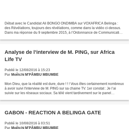
Débat avec le Candidat Ali BONGO ONDIMBA sur VOXAFRICA Belinga :
des Révélations, toujours des révélations, comme dans la vidéo ci-dessus.
Dans ma réponse du 9 septembre 2015, à l’Ordonnance de Communication
N° 465 /2014-2015 du CONSEIL D’ÉTAT, je concluais...
Analyse de l’interview de M. PING, sur Africa
Life TV
Publié le 12/08/2016 à 15:23
Par
Moêtchi M'PÂMBU MBUMBE
Mon Dieu, que la réalité est dure, dure ! ! ! Vous êtes certainement nombreux
à avoir suivi l'interview de M. PING sur sa chaine TV. 1er constat : Je l’ai
suivie sur les réseaux sociaux. Sa télé vient tardivement sur le panel
médiatique. A quelques deux...
GABON - REACTION A BELINGA GATE
Publié le 10/08/2016 à 03:51
Par
Moêtchi M'PÂMBU MBUMBE