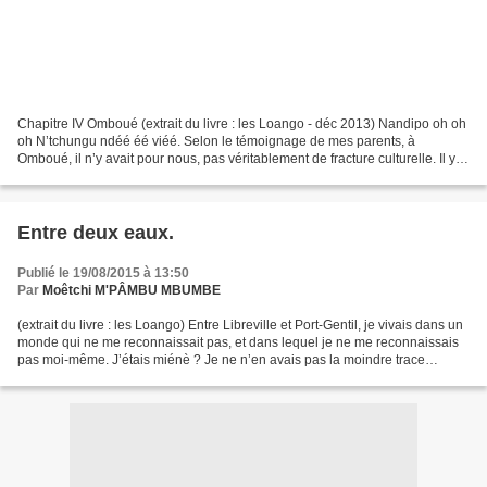
Chapitre IV Omboué (extrait du livre : les Loango - déc 2013) Nandipo oh oh
oh N’tchungu ndéé éé viéé. Selon le témoignage de mes parents, à
Omboué, il n’y avait pour nous, pas véritablement de fracture culturelle. Il y
avait là, les Nkomi du Fernand-Vaz...
Entre deux eaux.
Publié le 19/08/2015 à 13:50
Par
Moêtchi M'PÂMBU MBUMBE
(extrait du livre : les Loango) Entre Libreville et Port-Gentil, je vivais dans un
monde qui ne me reconnaissait pas, et dans lequel je ne me reconnaissais
pas moi-même. J’étais miénè ? Je ne n’en avais pas la moindre trace
génétique, au contraire de...