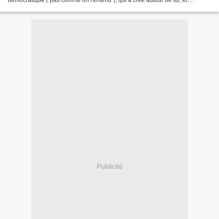
démocratique ("pas comme on l'entend"), qui a créé autour de lui, et
maintenant contre lui, plein de "roitelets-profito-situationnistes"...
Publicité