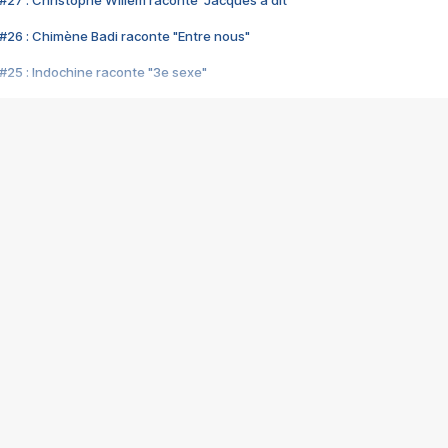
#27 : Christophe Willem raconte "Jacques a dit"
#26 : Chimène Badi raconte "Entre nous"
#25 : Indochine raconte "3e sexe"
#24 : Zaho raconte "C'est chelou"
#23 : Patrick Bruel raconte "Au café des délices"
#22 : Kyo raconte "Le chemin"
#21 : Nolwenn Leroy raconte "Cassé"
#20 : Patrick Hernandez raconte "Born to be alive"
#19 : Lorie raconte "Près de moi"
#18 : Michael Jones raconte "A nos actes manqués" (avec Jean-Jacque
#17 : Khaled raconte "Aïcha"
#16 : Corneille raconte "Parce qu'on vient de loin"
#15 : Indochine raconte "L'aventurier"