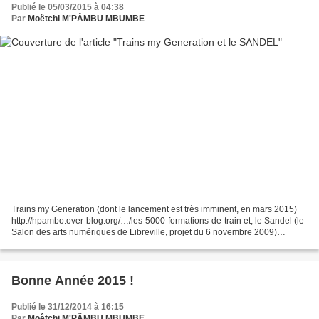
Publié le 05/03/2015 à 04:38
Par
Moêtchi M'PÂMBU MBUMBE
Trains my Generation (dont le lancement est très imminent, en mars 2015)
http://hpambo.over-blog.org/…/les-5000-formations-de-train et, le Sandel (le
Salon des arts numériques de Libreville, projet du 6 novembre 2009)
http://hpambo.over-blog.org/article-salon-des-arts-numeriqu...
Bonne Année 2015 !
Publié le 31/12/2014 à 16:15
Par
Moêtchi M'PÂMBU MBUMBE