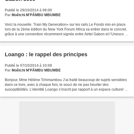
Publié le 29/10/2014 à 08:00
Par
Moêtchi M'PÂMBU MBUMBE
Voici la nouvelle. Train My Generation» sur les rails Le Fonds mis en place
lors de la 2ème édition du New York Forum Africa va entrer dans le concret,
grâce à une convention récemment signée entre Airtel Gabon et l’Unesco et
aux termes de laquelle 5...
Loango : le rappel des principes
Publié le 07/10/2014 à 10:08
Par
Moêtchi M'PÂMBU MBUMBE
Bonjour, Mme Hélène Tchimambou J’ai traité beaucoup de sujets sensibles
dans ce livre, avec à chaque fois, le souci de ne pas heurter des
susceptibilités. L’identité Loango s’inscrit par rapport à un espace culturel et
historique contenus dans le Royaume...