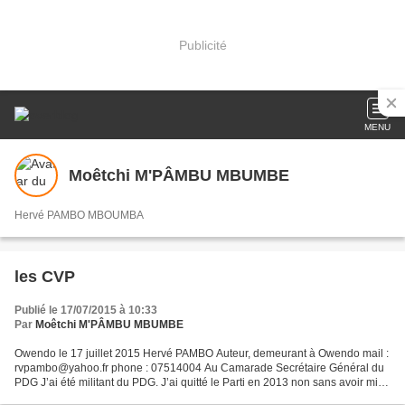
Publicité
MENU
Moêtchi M'PÂMBU MBUMBE
Hervé PAMBO MBOUMBA
les CVP
Publié le 17/07/2015 à 10:33
Par
Moêtchi M'PÂMBU MBUMBE
Owendo le 17 juillet 2015 Hervé PAMBO Auteur, demeurant à Owendo mail :
rvpambo@yahoo.fr phone : 07514004 Au Camarade Secrétaire Général du
PDG J’ai été militant du PDG. J’ai quitté le Parti en 2013 non sans avoir mis
en cause, non pas son organisation,...