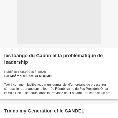
les loango du Gabon et la problématique de
leadership
Publié le 17/03/2015 à 18:28
Par
Moêtchi M'PÂMBU MBUMBE
"Voilà comment fut libellé, par un journaliste, d’un organe de presse très
sérieux, le reportage sur la tournée Républicaine du Feu Président Omar
BONGO, en juillet 2005, dans la Province de l’Estuaire. Par chance, un ami
d’une autre province, mais marié...
Trains my Generation et le SANDEL