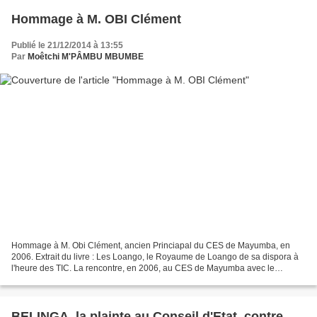
Hommage à M. OBI Clément
Publié le 21/12/2014 à 13:55
Par
Moêtchi M'PÂMBU MBUMBE
Hommage à M. Obi Clément, ancien Princiapal du CES de Mayumba, en
2006. Extrait du livre : Les Loango, le Royaume de Loango de sa dispora à
l'heure des TIC. La rencontre, en 2006, au CES de Mayumba avec le
Principal M. Obi Clément, m'avait inspiré cet...
BELINGA, la plainte au Conseil d'Etat, contre ...